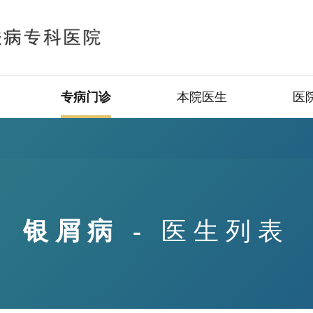
专病门诊
本院医生
医
银屑病
-
医生列表