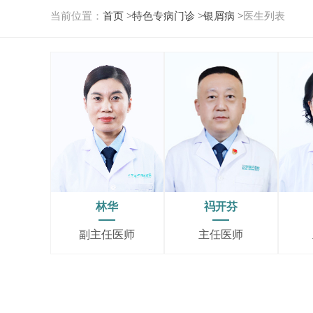
当前位置：
首页 >
特色专病门诊 >
银屑病 >
医生列表
林华
祃开芬
副主任医师
主任医师