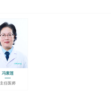
冯素莲
主任医师