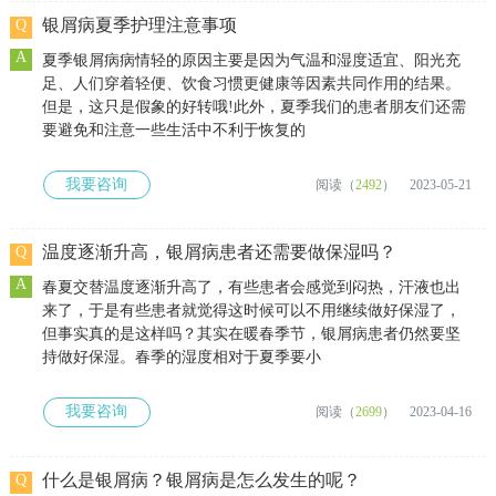
银屑病夏季护理注意事项
Q
A
夏季银屑病病情轻的原因主要是因为气温和湿度适宜、阳光充
足、人们穿着轻便、饮食习惯更健康等因素共同作用的结果。
但是，这只是假象的好转哦!此外，夏季我们的患者朋友们还需
要避免和注意一些生活中不利于恢复的
我要咨询
阅读（
2492
）
2023-05-21
温度逐渐升高，银屑病患者还需要做保湿吗？
Q
A
春夏交替温度逐渐升高了，有些患者会感觉到闷热，汗液也出
来了，于是有些患者就觉得这时候可以不用继续做好保湿了，
但事实真的是这样吗？其实在暖春季节，银屑病患者仍然要坚
持做好保湿。春季的湿度相对于夏季要小
我要咨询
阅读（
2699
）
2023-04-16
什么是银屑病？银屑病是怎么发生的呢？
Q