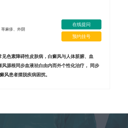
在线提问
疹、荨麻疹、外阴
预约挂号
常见色素障碍性皮肤病，白癜风与人体脏腑、血
癜风源根同步血液祛白由内而外个性化治疗， 同步
白癜风患者摆脱疾病困扰。