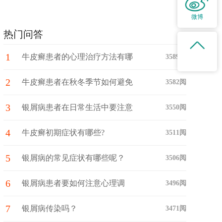
微博
热门问答
1
牛皮癣患者的心理治疗方法有哪
3589阅
2
些？
牛皮癣患者在秋冬季节如何避免
3582阅
3
牛皮癣骚扰呢?
银屑病患者在日常生活中要注意
3550阅
4
哪些问题呢?
牛皮癣初期症状有哪些?
3511阅
5
银屑病的常见症状有哪些呢？
3506阅
6
银屑病患者要如何注意心理调
3496阅
7
节？
银屑病传染吗？
3471阅