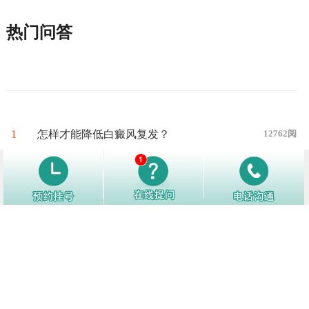
热门问答
1
怎样才能降低白癜风复发？
12762阅
2
白癜风好转了别松懈，日常生活中注
12156阅
意这些护理细节！
3
白癜风白斑处汗毛会变白吗
12140阅