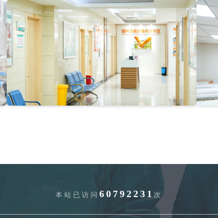
60792231
本站已访问
次