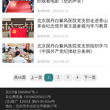
织观看电影《您的声音》
发布时间：2025-02-21
北京国丹白癜风医院党支部走进香山
革命纪念馆开展主题参观与学习教育
发布时间：2024-10-25
北京国丹白癜风医院党支部组织学习
《中国共产党纪律处分条例》
发布时间：2024-09-18
1
2
3
4
共16页
上一页
下一页
京ICP备16004947号-1
京公网安备 11010602050115号
(京)医广【2026】第03-09-0564号
地址：北京市丰台区太平桥路17号