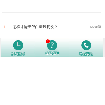
1
怎样才能降低白癜风复发？
12760阅
2
白癜风好转了别松懈，日常生活中注
12155阅
意这些护理细节！
3
白癜风白斑处汗毛会变白吗
12138阅