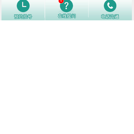
1
怎样才能降低白癜风复发？
12763阅
2
白癜风好转了别松懈，日常生活中注
12161阅
意这些护理细节！
3
白癜风白斑处汗毛会变白吗
12145阅