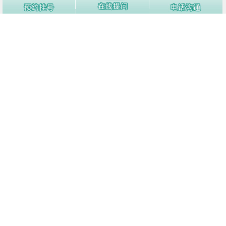
1
怎样才能降低白癜风复发？
12760阅
2
白癜风好转了别松懈，日常生活中注
12154阅
意这些护理细节！
3
白癜风白斑处汗毛会变白吗
12137阅
4
造成白癜风的发病因素有什么呢
12078阅