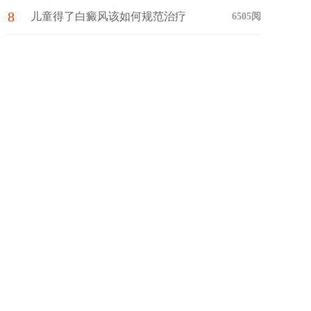
8
药?
儿童得了白癜风该如何规范治疗
6505阅
与护理呢?