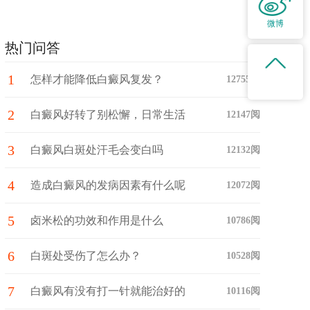
微博
热门问答
1
怎样才能降低白癜风复发？
12755阅
2
白癜风好转了别松懈，日常生活
12147阅
3
中注意这些护理细节！
白癜风白斑处汗毛会变白吗
12132阅
4
造成白癜风的发病因素有什么呢
12072阅
5
卤米松的功效和作用是什么
10786阅
6
白斑处受伤了怎么办？
10528阅
7
白癜风有没有打一针就能治好的
10116阅