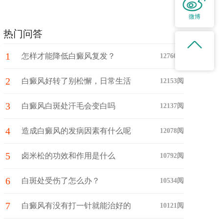
微博
热门问答
1
怎样才能降低白癜风复发？
12760阅
2
白癜风好转了别松懈，日常生活
12153阅
3
中注意这些护理细节！
白癜风白斑处汗毛会变白吗
12137阅
4
造成白癜风的发病因素有什么呢
12078阅
5
卤米松的功效和作用是什么
10792阅
6
白斑处受伤了怎么办？
10534阅
7
白癜风有没有打一针就能治好的
10121阅