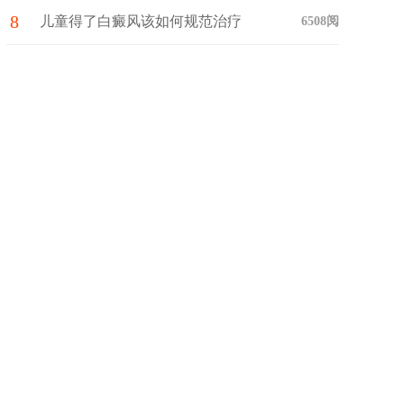
8
药?
儿童得了白癜风该如何规范治疗
6508阅
与护理呢?