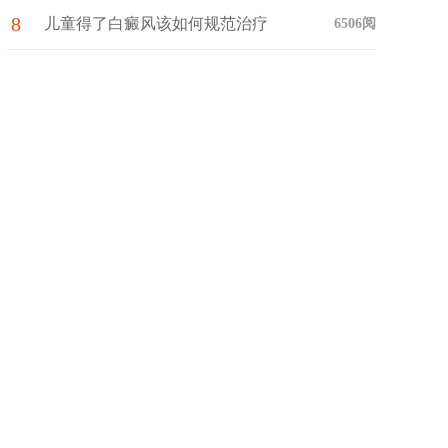
8
药?
儿童得了白癜风该如何规范治疗
6506阅
与护理呢?