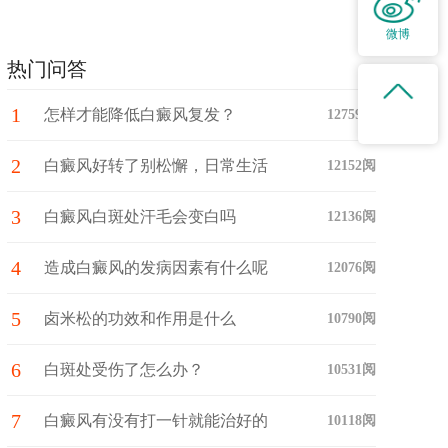
微博
热门问答
1
怎样才能降低白癜风复发？
12759阅
2
白癜风好转了别松懈，日常生活
12152阅
3
中注意这些护理细节！
白癜风白斑处汗毛会变白吗
12136阅
4
造成白癜风的发病因素有什么呢
12076阅
5
卤米松的功效和作用是什么
10790阅
6
白斑处受伤了怎么办？
10531阅
7
白癜风有没有打一针就能治好的
10118阅