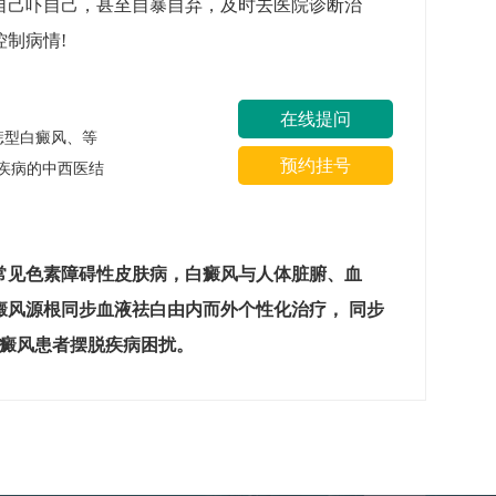
自己吓自己，甚至自暴自弃，及时去医院诊断治
制病情!
在线提问
痣型白癜风、等
预约挂号
疾病的中西医结
常见色素障碍性皮肤病，白癜风与人体脏腑、血
癜风源根同步血液祛白由内而外个性化治疗， 同步
白癜风患者摆脱疾病困扰。