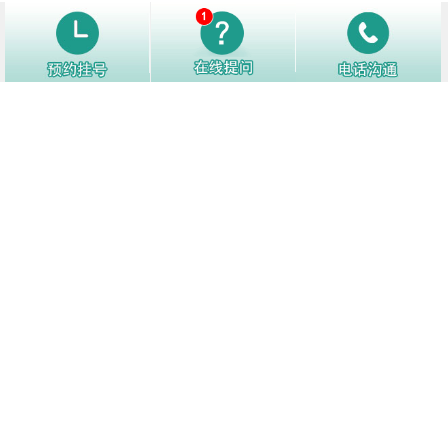
1
怎样才能降低白癜风复发？
12762阅
2
白癜风好转了别松懈，日常生活中注
12156阅
意这些护理细节！
3
白癜风白斑处汗毛会变白吗
12140阅