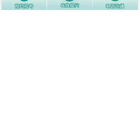
意这些护理细节！
3
白癜风白斑处汗毛会变白吗
12145阅
4
造成白癜风的发病因素有什么呢
12083阅
5
卤米松的功效和作用是什么
10797阅
6
白斑处受伤了怎么办？
10537阅