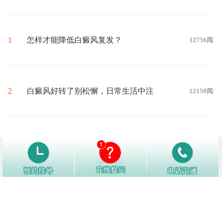
1
怎样才能降低白癜风复发？
12756阅
2
白癜风好转了别松懈，日常生活中注
12150阅
意这些护理细节！
3
白癜风白斑处汗毛会变白吗
12132阅
4
造成白癜风的发病因素有什么呢
12073阅