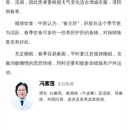
冒、流感，因此患者要根据天气变化适合增减衣服，谨防
倒春寒。
规律饮食：中医认为：“春主肝”，肝脏在这个季节更
为活跃，春季饮食可多吃一些养肝护肝的食物，对病情恢
复也有好处。
充足睡眠：春季容易春困，平时要注意规律睡眠，克
服消极懒惰的思想情绪，同时还要积极参加锻炼和户外运
动。
冯素莲
主任医师
擅长: 白癜风、银屑病（牛皮癣）​及​湿疹、荨麻
疹、外阴白斑、皮炎及各类皮肤疾病。