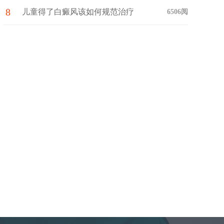
8
药?
儿童得了白癜风该如何规范治疗
6506阅
与护理呢?