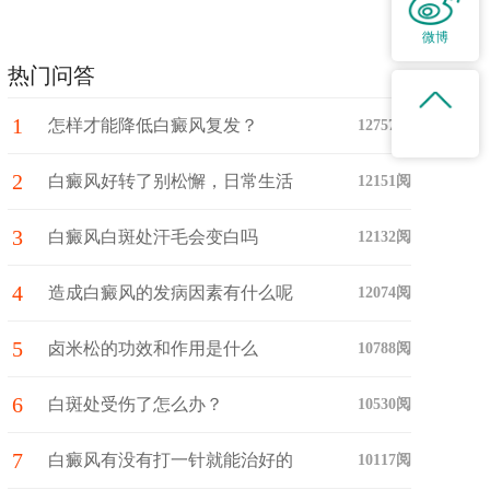
微博
热门问答
1
怎样才能降低白癜风复发？
12757阅
2
白癜风好转了别松懈，日常生活
12151阅
3
中注意这些护理细节！
白癜风白斑处汗毛会变白吗
12132阅
4
造成白癜风的发病因素有什么呢
12074阅
5
卤米松的功效和作用是什么
10788阅
6
白斑处受伤了怎么办？
10530阅
7
白癜风有没有打一针就能治好的
10117阅