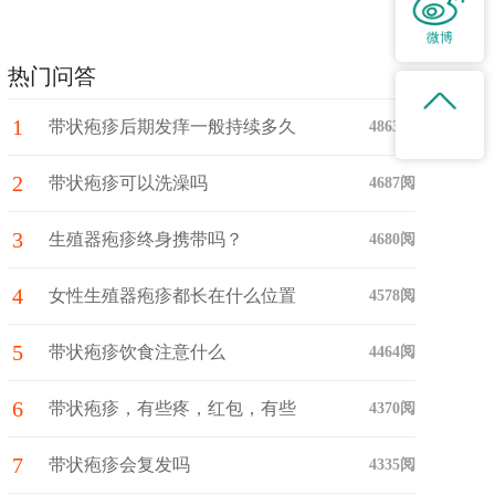
微博
热门问答
1
带状疱疹后期发痒一般持续多久
4863阅
2
带状疱疹可以洗澡吗
4687阅
3
生殖器疱疹终身携带吗？
4680阅
4
女性生殖器疱疹都长在什么位置
4578阅
5
带状疱疹饮食注意什么
4464阅
6
带状疱疹，有些疼，红包，有些
4370阅
7
疼痛
带状疱疹会复发吗
4335阅