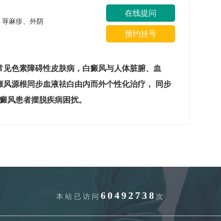
在线提问
疹、荨麻疹、外阴
预约挂号
常见色素障碍性皮肤病，白癜风与人体脏腑、血
癜风源根同步血液祛白由内而外个性化治疗， 同步
白癜风患者摆脱疾病困扰。
60492738
本站已访问
次