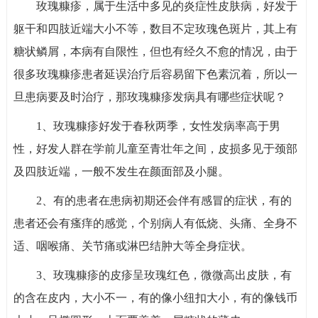
玫瑰糠疹，属于生活中多见的炎症性皮肤病，好发于
躯干和四肢近端大小不等，数目不定玫瑰色斑片，其上有
糖状鳞屑，本病有自限性，但也有经久不愈的情况，由于
很多玫瑰糠疹患者延误治疗后容易留下色素沉着，所以一
旦患病要及时治疗，那玫瑰糠疹发病具有哪些症状呢？
1、玫瑰糠疹好发于春秋两季，女性发病率高于男
性，好发人群在学前儿童至青壮年之间，皮损多见于颈部
及四肢近端，一般不发生在颜面部及小腿。
2、有的患者在患病初期还会伴有感冒的症状，有的
患者还会有瘙痒的感觉，个别病人有低烧、头痛、全身不
适、咽喉痛、关节痛或淋巴结肿大等全身症状。
3、玫瑰糠疹的皮疹呈玫瑰红色，微微高出皮肤，有
的含在皮内，大小不一，有的像小纽扣大小，有的像钱币