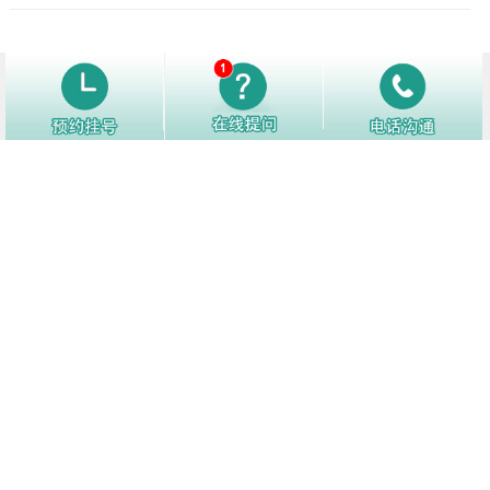
2
导致玫瑰糠疹发生的原因有哪些？
3302阅
3
玫瑰糠疹的护理方法是什么
3256阅
4
玫瑰糠疹患者要忌口哪些食物
3225阅
5
玫瑰糠疹会传染吗？
3221阅