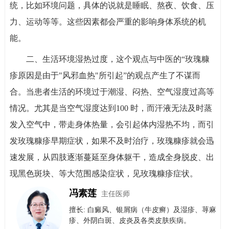
统，比如环境问题，具体的说就是睡眠、熬夜、饮食、压
力、运动等等。这些因素都会严重的影响身体系统的机
能。
二、生活环境湿热过度，这个观点与中医的“玫瑰糠
疹原因是由于"风邪血热"所引起”的观点产生了不谋而
合。当患者生活的环境过于潮湿、闷热、空气湿度过高等
情况。尤其是当空气湿度达到100 时，而汗液无法及时蒸
发入空气中，带走身体热量，会引起体内湿热不均，而引
发玫瑰糠疹早期症状，如果不及时治疗，玫瑰糠疹就会迅
速发展，从四肢逐渐蔓延至身体躯干，造成全身脱皮、出
现黑色斑块、等大范围感染症状，见玫瑰糠疹症状。
冯素莲
主任医师
擅长: 白癜风、银屑病（牛皮癣）​及​湿疹、荨麻
疹、外阴白斑、皮炎及各类皮肤疾病。