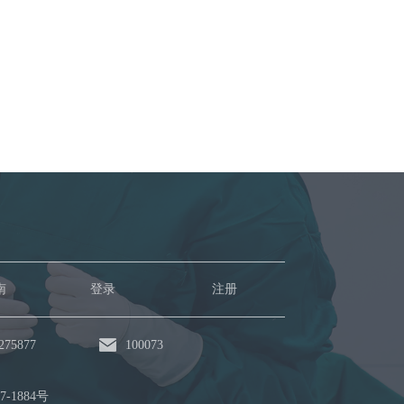
南
登录
注册
75877
100073
7-1884号