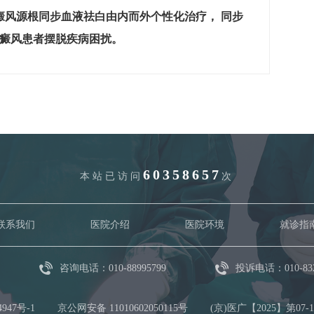
癜风源根同步血液祛白由内而外个性化治疗， 同步
白癜风患者摆脱疾病困扰。
60358657
本站已访问
次
联系我们
医院介绍
医院环境
就诊指
咨询电话：010-88995799
投诉电话：010-832
4947号-1
京公网安备 11010602050115号
(京)医广【2025】第07-1