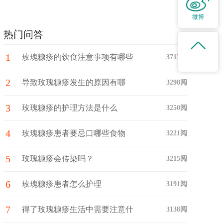
微博
热门问答
1
玫瑰糠疹的饮食注意事项有哪些
3713阅
2
呢?
导致玫瑰糠疹发生的原因有哪
3298阅
3
些？
玫瑰糠疹的护理方法是什么
3250阅
4
玫瑰糠疹患者要忌口哪些食物
3221阅
5
玫瑰糠疹会传染吗？
3215阅
6
玫瑰糠疹患者怎么护理
3191阅
7
得了玫瑰糠疹生活中需要注意什
3138阅