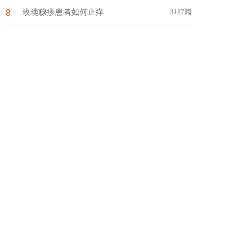
8
么呢？
玫瑰糠疹患者如何止痒
3117阅