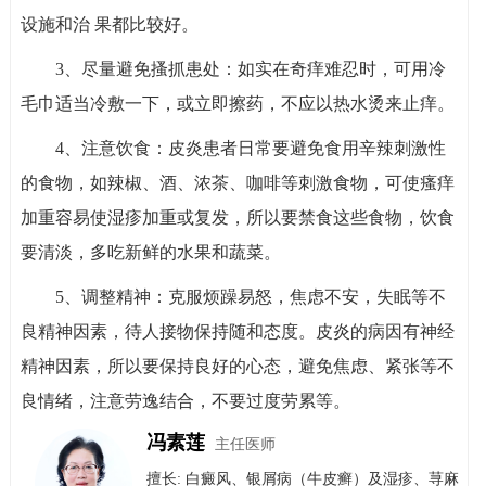
设施和治 果都比较好。
3、尽量避免搔抓患处：如实在奇痒难忍时，可用冷
毛巾适当冷敷一下，或立即擦药，不应以热水烫来止痒。
4、注意饮食：皮炎患者日常要避免食用辛辣刺激性
的食物，如辣椒、酒、浓茶、咖啡等刺激食物，可使瘙痒
加重容易使湿疹加重或复发，所以要禁食这些食物，饮食
要清淡，多吃新鲜的水果和蔬菜。
5、调整精神：克服烦躁易怒，焦虑不安，失眠等不
良精神因素，待人接物保持随和态度。皮炎的病因有神经
精神因素，所以要保持良好的心态，避免焦虑、紧张等不
良情绪，注意劳逸结合，不要过度劳累等。
冯素莲
主任医师
擅长: 白癜风、银屑病（牛皮癣）​及​湿疹、荨麻