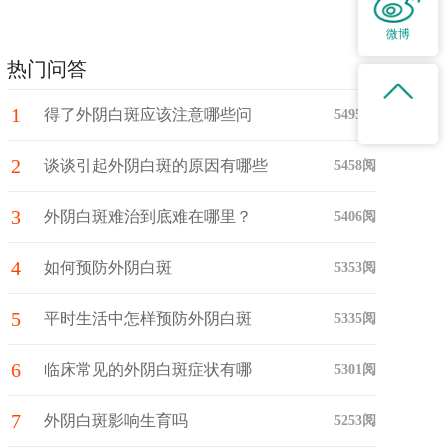
微博
热门问答
1
得了外阴白斑应该注意哪些问
5495阅
2
题？
谈谈引起外阴白斑的原因有哪些
5458阅
3
外阴白斑难治到底难在哪里？
5406阅
4
如何预防外阴白斑
5353阅
5
平时生活中怎样预防外阴白斑
5335阅
6
临床常见的外阴白斑症状有哪
5301阅
7
些？
外阴白斑影响生育吗
5253阅