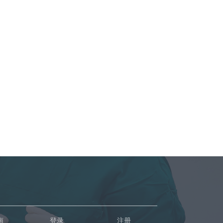
南
登录
注册