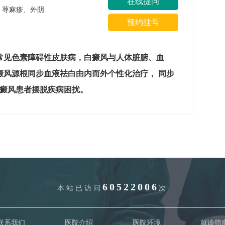
在线提问
疹、荨麻疹、外阴
预约挂号
常见色素障碍性皮肤病，白癜风与人体脏腑、血
癜风源根同步血液祛白由内而外个性化治疗， 同步
白癜风患者摆脱疾病困扰。
60522006
本站已访问
次
联系我们
医院介绍
医院环境
就诊指