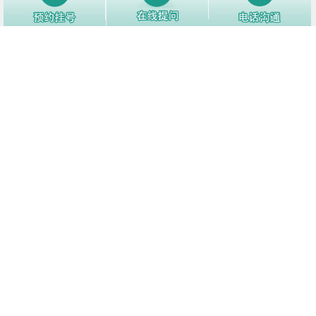
3
荨麻疹检查挂什么科
3992阅
4
荨麻疹传染婴儿吗
3907阅
5
慢性荨麻疹怎么能治好？
3768阅
6
荨麻疹的病因有哪些？
3703阅