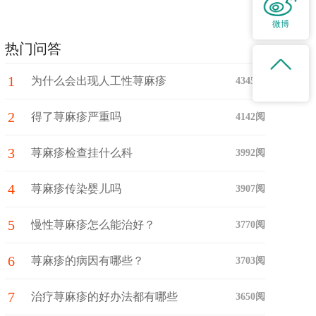
微博
热门问答
1
为什么会出现人工性荨麻疹
4345阅
2
得了荨麻疹严重吗
4142阅
3
荨麻疹检查挂什么科
3992阅
4
荨麻疹传染婴儿吗
3907阅
5
慢性荨麻疹怎么能治好？
3770阅
6
荨麻疹的病因有哪些？
3703阅
7
治疗荨麻疹的好办法都有哪些
3650阅