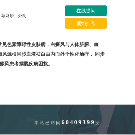
在线提问
疹、荨麻疹、外阴
预约挂号
常见色素障碍性皮肤病，白癜风与人体脏腑、血
癜风源根同步血液祛白由内而外个性化治疗， 同步
白癜风患者摆脱疾病困扰。
60409399
本站已访问
次