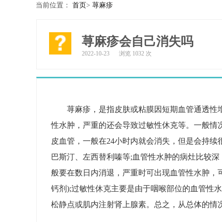
当前位置：
首页
>
荨麻疹
荨麻疹会自己消失吗
2022-10-23
浏览 1032 次
荨麻疹，是指皮肤或粘膜因短期血管通透性
性水肿，严重的还会导致过敏性休克等。一般情
皮血管，一般在24小时内就会消失，但是会持续
巴斯汀、左西替利嗪等;血管性水肿的病灶比较
般要在数日内消退，严重时可出现血管性水肿，可
钙剂);过敏性休克主要是由于咽喉部位的血管性
松静点或肌内注射肾上腺素。总之，从总体的情