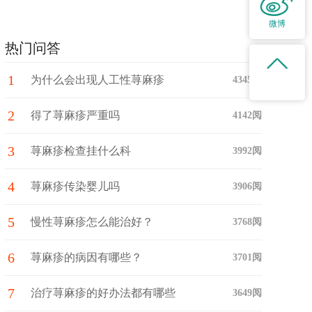
微博
热门问答
1
为什么会出现人工性荨麻疹
4345阅
2
得了荨麻疹严重吗
4142阅
3
荨麻疹检查挂什么科
3992阅
4
荨麻疹传染婴儿吗
3906阅
5
慢性荨麻疹怎么能治好？
3768阅
6
荨麻疹的病因有哪些？
3701阅
7
治疗荨麻疹的好办法都有哪些
3649阅