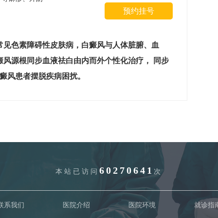
预约挂号
常见色素障碍性皮肤病，白癜风与人体脏腑、血
癜风源根同步血液祛白由内而外个性化治疗， 同步
白癜风患者摆脱疾病困扰。
60270641
本站已访问
次
联系我们
医院介绍
医院环境
就诊指