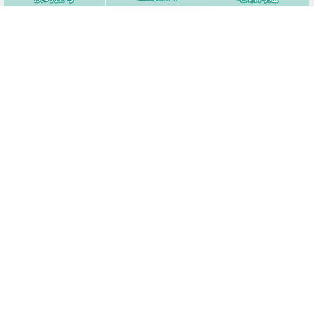
4
荨麻疹传染婴儿吗
3913阅
5
慢性荨麻疹怎么能治好？
3775阅
6
荨麻疹的病因有哪些？
3709阅
7
治疗荨麻疹的好办法都有哪些
3657阅