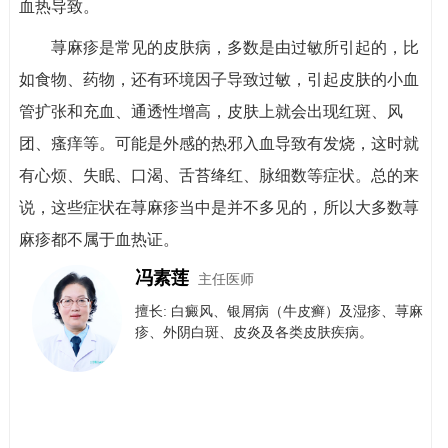
血热导致。
荨麻疹是常见的皮肤病，多数是由过敏所引起的，比
如食物、药物，还有环境因子导致过敏，引起皮肤的小血
管扩张和充血、通透性增高，皮肤上就会出现红斑、风
团、瘙痒等。可能是外感的热邪入血导致有发烧，这时就
有心烦、失眠、口渴、舌苔绛红、脉细数等症状。总的来
说，这些症状在荨麻疹当中是并不多见的，所以大多数荨
麻疹都不属于血热证。
冯素莲
主任医师
擅长: 白癜风、银屑病（牛皮癣）​及​湿疹、荨麻
疹、外阴白斑、皮炎及各类皮肤疾病。