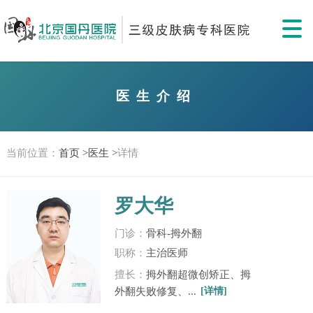
医生介绍
当前位置：
首页 >
医生 >
详情
罗大华
门诊：
骨科-拇外翻
职称：
主治医师
擅长：
拇外翻超微创矫正、拇
外翻失败修复、...
[详情]