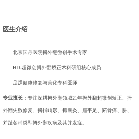
医生介绍
北京国丹医院拇外翻微创手术专家
HD-超微创拇外翻矫正术科研组核心成员
足踝健康修复与美化专科医师
专业擅长：
专注深耕拇外翻领域21年
拇外翻超微创矫正、拇
外翻失败修复、拇指畸形、拇囊炎、扁平足、跖骨痛、肼、
并趾各种类型拇外翻疾病及其并发症。