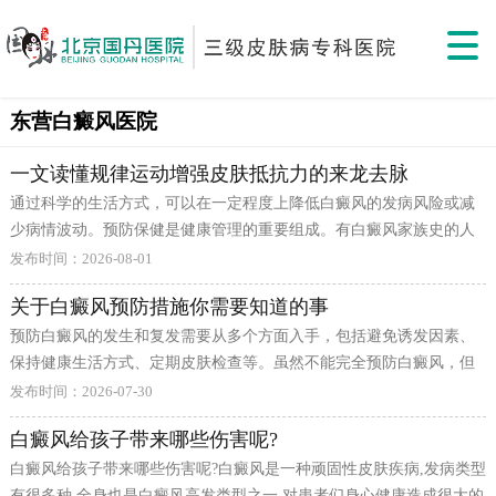
东营白癜风医院
一文读懂规律运动增强皮肤抵抗力的来龙去脉
通过科学的生活方式，可以在一定程度上降低白癜风的发病风险或减
少病情波动。预防保健是健康管理的重要组成。有白癜风家族史的人
群虽然发病风险略高于普通人，但不必过度紧张。保持健康的生活方
发布时间：2026-08-01
式、定期关注皮肤变化，做到早发现、早干预即可。适度的体育锻炼
关于白癜风预防措施你需要知道的事
可以增强体质、改善微循环、
预防白癜风的发生和复发需要从多个方面入手，包括避免诱发因素、
保持健康生活方式、定期皮肤检查等。虽然不能完全预防白癜风，但
采取适当措施可以有效降低发病风险，减少疾病对生活的影响，提高
发布时间：2026-07-30
生活质量和健康水平。 避免皮肤外伤是重要的预防措施之一。外伤可
白癜风给孩子带来哪些伤害呢?
能诱发同形反应，导致新的白斑在伤口处出现。在进行可能损伤皮肤
白癜风给孩子带来哪些伤害呢?白癜风是一种顽固性皮肤疾病,发病类型
的活动时，应注意做好防护，如戴手套、穿防护服、使用护具等，减
有很多种,全身也是白癜风高发类型之一,对患者们身心健康造成很大的
少皮肤受到物理损伤的机会，保护皮肤完整性。 防晒也是预防的重要