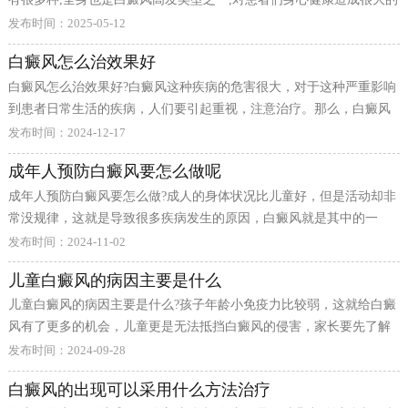
伤害,更对患者们的心理上造成很大的打击。那么,白癜风给孩子带来哪
环节。过度日晒可能损伤黑色素细胞，诱发或加重白癜风。外出时应
发布时间：2025-05-12
些伤害呢?
做好防晒措施，避免长时间暴晒，特别是在紫外线强烈的中午时段，
白癜风怎么治效果好
应尽量减少户外活动。合理使用防晒霜和物理防晒措施可以有效保护
白癜风怎么治效果好?白癜风这种疾病的危害很大，对于这种严重影响
皮肤，减少紫外线伤害。 保持心理健康对预防白癜风很重要。长期的
到患者日常生活的疾病，人们要引起重视，注意治疗。那么，白癜风
精神压力、情绪波动可能影响免疫系统功能，增加发病风险。学会压
怎么治效果好?
力管理，保持乐观心态，适当运动和放松，有助于维护身心健
发布时间：2024-12-17
成年人预防白癜风要怎么做呢
成年人预防白癜风要怎么做?成人的身体状况比儿童好，但是活动却非
常没规律，这就是导致很多疾病发生的原因，白癜风就是其中的一
种，今社会压力大，各种疾病会不断地袭击你，所以预防疾病成为我
发布时间：2024-11-02
们的需要，那么，成年人预防白癜风要怎么做呢?
儿童白癜风的病因主要是什么
儿童白癜风的病因主要是什么?孩子年龄小免疫力比较弱，这就给白癜
风有了更多的机会，儿童更是无法抵挡白癜风的侵害，家长要先了解
白癜风的发病因素，才能有效的治疗白癜风。那么儿童白癜风的病因
发布时间：2024-09-28
主要是什么呢?
白癜风的出现可以采用什么方法治疗