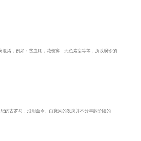
病混淆，例如：贫血痣，花斑癣，无色素痣等等，所以误诊的
一世纪的古罗马，沿用至今。白癜风的发病并不分年龄阶段的，