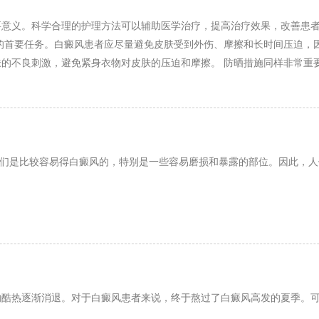
要意义。科学合理的护理方法可以辅助医学治疗，提高治疗效果，改善患
的首要任务。白癜风患者应尽量避免皮肤受到外伤、摩擦和长时间压迫，
的不良刺激，避免紧身衣物对皮肤的压迫和摩擦。 防晒措施同样非常重
佩戴遮阳帽或使用遮阳伞，特别是在夏季和紫外线强烈的时段更需注意防
铜、锌等微量元素的食物，如黑芝麻、黑豆、核
人们是比较容易得白癜风的，特别是一些容易磨损和暴露的部位。因此，
的酷热逐渐消退。对于白癜风患者来说，终于熬过了白癜风高发的夏季。