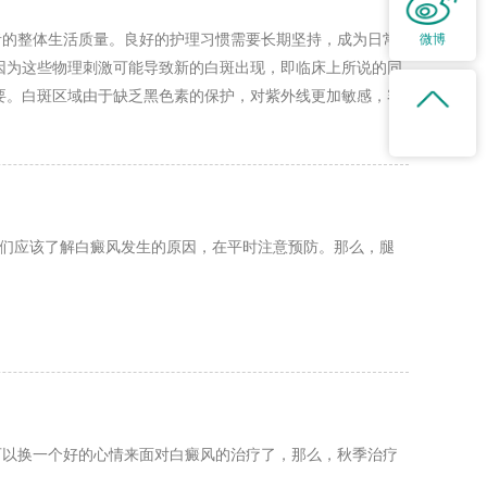
者的整体生活质量。良好的护理习惯需要长期坚持，成为日常
微博
因为这些物理刺激可能导致新的白斑出现，即临床上所说的同
要。白斑区域由于缺乏黑色素的保护，对紫外线更加敏感，容
晒，保护皮肤免受紫外线伤害，减少白斑扩大的风险。 饮食
人们应该了解白癜风发生的原因，在平时注意预防。那么，腿
可以换一个好的心情来面对白癜风的治疗了，那么，秋季治疗