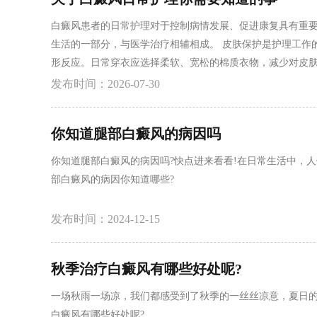
白癜风患者的日常护理对于控制病情发展、促进康复具有重
生活的一部分，与医学治疗相辅相成。 皮肤保护是护理工作
形反应。日常穿衣应选择柔软、宽松的棉质衣物，减少对皮肤
易晒伤甚至引起其他皮肤问题。外出时应涂抹合适的防晒霜，
发布时间：2026-07-30
调理是日常护理的重要组成部分。建议多摄入富含酪氨酸和
你知道腿部白癜风的病因吗
你知道腿部白癜风的病因吗?快点进来看看!在日常生活中，
部白癜风的病因你知道哪些?
发布时间：2024-12-15
秋季治疗白癜风有哪些好处呢?
一场秋雨一场凉，我们都感受到了秋季的一丝丝凉意，夏日
白癜风有哪些好处呢?