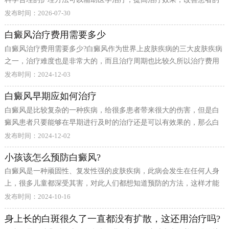
整体生活质量。良好的护理习惯需要长期坚持，成为日常生活的一部
能看到积极的效果。 举个真实的例子，赵同学的父母非常重视日常护
的方法。同时要特别注意避开一些常见误区，比如过度焦虑影响正常
发布时间：2026-07-30
分，与医学治疗相辅相成。 皮肤保护是护理工作的首要任务。白癜风
理，从小培养良好的生活习惯，现在病情稳定，学习也很优秀。这说
白癜风治疗费用需要多少
患者应尽量避免皮肤受到外伤、摩擦和长时间压迫，因为这些物理刺
明只要方法得当，坚持下去就能看到效果。类似的案例还有很多，关
白癜风治疗费用需要多少?白癜风作为世界上皮肤疾病的三大皮肤疾病
激可能导致新的白斑出现，即临床上所说的同形反应。日常穿衣应选
键是要找到适合自己的方式。每个人的情况不同，但积极的态度和科
之一，治疗难度也是非常大的，而且治疗周期也比较久所以治疗费用
择柔软、宽松的棉质衣物，减少对皮肤的不良刺激，避免紧身衣物对
学的护理方法都是共同的成功要素。 当然，每个人的具体情况不同，
一直都备受患者的关注。那么白癜风治疗费用需要多少?
皮肤的压迫和摩擦。 防晒措施同样非常重要。白斑区域由于缺乏黑色
家庭支持重要性的方法也需要因人而异。建议在专业人士指导下，
发布时间：2024-12-03
素的保护，对紫外线更加敏感，容易晒伤甚至引起其他皮肤问题。外
白癜风早期应如何治疗
出时应涂抹合适的防晒霜，佩戴遮阳帽或使用遮阳伞，特别是在夏季
白癜风是比较复杂的一种疾病，给很多患者带来很大的伤害，但是白
和紫外线强烈的时段更需注意防晒，保护皮肤免受紫外线伤害，减少
癜风患者只要能够在早期进行及时的治疗还是可以有效果的，那么白
白斑扩大的风险。 饮食调理是日常护理的重要组成部分。建议多摄入
癜风早期应如何治疗?
富含酪氨酸和铜、锌等微量元素的食物，如黑芝麻、黑豆、核
发布时间：2024-12-02
小孩该怎么预防白癜风?
白癜风是一种顽固性、复发性强的皮肤疾病，此病会发生在任何人身
上，很多儿童都深受其害，对此人们都想知道预防的方法，这样才能
免受疾病之苦，小孩该怎么预防白癜风?
发布时间：2024-10-16
身上长的白斑很久了一直都没有扩散，这还用治疗吗?