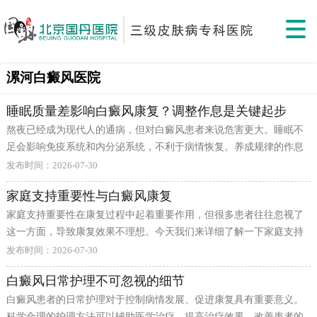
漯河白癜风医院
睡眠质量差影响白癜风康复？调整作息是关键起步
熬夜已经成为现代人的通病，但对白癜风患者来说危害更大。睡眠不
足会影响免疫系统和内分泌系统，不利于病情恢复。养成规律的作息
习惯，对康复至关重要。 在睡眠调理方面，患者需要从多个维度入
发布时间：2026-07-30
手。首先要保持积极乐观的心态，不要被暂时的困难打倒信心，因为
家庭支持重要性与白癜风康复
情绪状态直接影响免疫系统的运作。其次要注重日常生活习惯的培
家庭支持重要性在康复过程中起着重要作用，但很多患者往往忽视了
养，规律的作息时间、均衡的饮食结构、适度的体育锻炼，这些都是
这一方面，导致康复效果不理想。今天我们来详细了解一下家庭支持
不可或缺的基础。此外还要有足够的耐心和毅力，白癜风的康复是一
重要性的相关内容，帮助大家更好地应对这一皮肤问题。 在家庭支持
个循序渐进的过程，急于求成只会适得其反。许多成功的康复案例都
发布时间：2026-07-30
重要性方面，需要注意以下几点重要内容。首先，要保持良好的心
告诉我们，只要持之以恒地坚持科学护理，就一定能看到令人欣喜的
白癜风日常护理不可忽视的细节
态，积极面对病情，不要因为外在变化而过度焦虑。其次，要注意日
效果。 当然，每个人的体质和具体情况都不尽相同，睡眠调理的具体
白癜风患者的日常护理对于控制病情发展、促进康复具有重要意义。
常生活的细节，避免不良习惯对身体的影响。此外，要有耐心和信
方法也需要因人而异、因时制宜。建议患者结合自身的实际情况，在
科学合理的护理方法可以辅助医学治疗，提高治疗效果，改善患者的
心，康复是一个循序渐进的过程，不能急于求成。只有持之以恒，才
专业指导下制定个性化的护理方案，并在实践中逐步摸索出适合自己