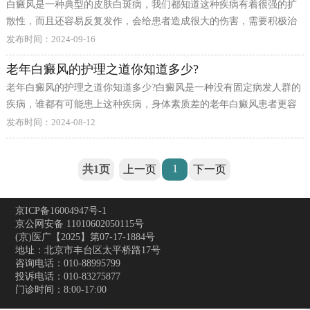
白癜风是一种典型的皮肤白斑病，我们都知道这种疾病有着很强的扩
散性，而且还容易反复发作，会给患者造成很大的伤害，需要积极治
疗。身上长的白斑很久了一直都没有扩散，这还用治疗吗?
发布时间：2024-09-16
老年白癜风的护理之道你知道多少?
老年白癜风的护理之道你知道多少?白癜风是一种没有固定病发人群的
疾病，谁都有可能患上这种疾病，身体素质差的老年白癜风患者更容
易患上这种疾病，而且老年白癜风的治疗难度大，不易康复，还会诱
发布时间：2024-08-12
发其他的一些疾病，给老年白癜风患者带来极大的困扰。治疗老年白
癜风不单单需要患者朋友进行正规的治疗，那么，老年白癜风的护理
1
共1页
上一页
下一页
之道你知道多少?
京ICP备16004947号-1
京公网安备 11010602050115号
(京)医广【2025】第07-17-1884号
地址：北京市丰台区太平桥路17号
咨询电话：010-88995799
投诉电话：010-83275877
门诊时间：8:00-17:00