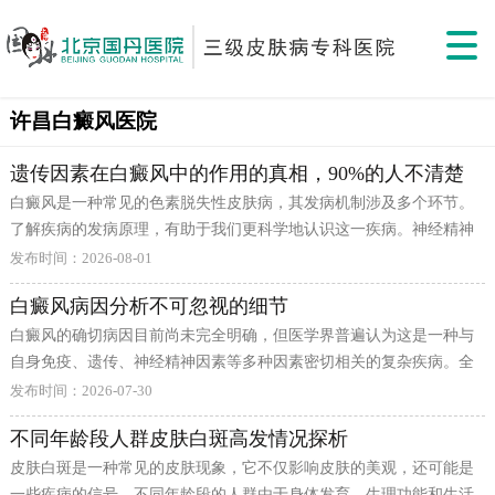
许昌白癜风医院
遗传因素在白癜风中的作用的真相，90%的人不清楚
白癜风是一种常见的色素脱失性皮肤病，其发病机制涉及多个环节。
了解疾病的发病原理，有助于我们更科学地认识这一疾病。神经精神
因素与白癜风的关系日益受到关注。长期处于紧张、焦虑状态，或者
发布时间：2026-08-01
遭遇重大精神创伤后，人体内的神经内分泌系统会发生改变，可能通
白癜风病因分析不可忽视的细节
过神经-免疫-内分泌网络影响黑色素细胞的
白癜风的确切病因目前尚未完全明确，但医学界普遍认为这是一种与
自身免疫、遗传、神经精神因素等多种因素密切相关的复杂疾病。全
面了解病因有助于我们更好地预防和治疗白癜风，减少疾病对生活质
发布时间：2026-07-30
量的影响，制定更有针对性的干预措施和治疗方案。 自身免疫学说认
不同年龄段人群皮肤白斑高发情况探析
为，白癜风患者体内可能存在针对黑色素细胞的自身抗体，导致黑色
皮肤白斑是一种常见的皮肤现象，它不仅影响皮肤的美观，还可能是
素细胞被免疫系统错误攻击和破坏。研究发现，白癜风患者常伴有甲
一些疾病的信号。不同年龄段的人群由于身体发育、生理功能和生活
状腺疾病、糖尿病等其他自身免疫性疾病，这有力地支持了免疫因素