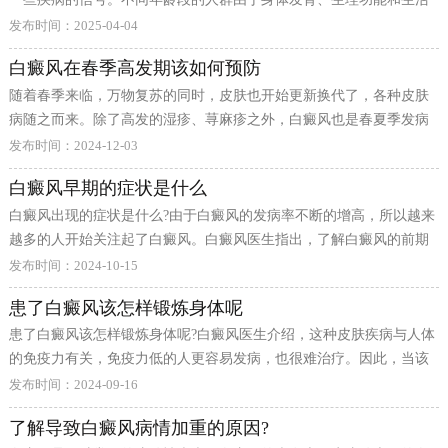
环境等因素的差异，皮肤出现白斑的情况也有所不同。
在发病中的重要作用。免疫紊乱是导致黑色素细胞受损的核心机制之
发布时间：2025-04-04
一。 遗传因素也在白癜风发病中扮演着重要角色。研究表明，约百分
白癜风在春季高发期该如何预防
之三十的白癜风患者有家族史，如果家族中有白癜风患者，其直系亲
随着春季来临，万物复苏的同时，皮肤也开始更新换代了，各种皮肤
属患病的风险会相应增加。但遗传并非唯一决定因素，环境因素的触
病随之而来。除了高发的湿疹、荨麻疹之外，白癜风也是春夏季发病
发同样重要，遗传与环境的交互作用共同决定了疾病是否发生。 神经
率高的皮肤病之一。那么白癜风在春季高发期该如何预防?
精神因素也是重要的发病诱因之一。长期精神紧张、工作压力
发布时间：2024-12-03
白癜风早期的症状是什么
白癜风出现的症状是什么?由于白癜风的发病率不断的增高，所以越来
越多的人开始关注起了白癜风。白癜风医生指出，了解白癜风的前期
症状，可以让患者朋友早发现早治疗。那么白癜风早期的症状是什么?
发布时间：2024-10-15
患了白癜风该怎样锻炼身体呢
患了白癜风该怎样锻炼身体呢?白癜风医生介绍，这种皮肤疾病与人体
的免疫力有关，免疫力低的人更容易发病，也很难治疗。因此，当该
病发生后，患者要注意锻炼身体。那么，患了白癜风该怎样锻炼身体
发布时间：2024-09-16
呢?
了解导致白癜风病情加重的原因?