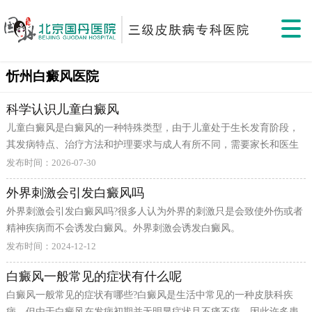
忻州白癜风医院
科学认识儿童白癜风
儿童白癜风是白癜风的一种特殊类型，由于儿童处于生长发育阶段，
其发病特点、治疗方法和护理要求与成人有所不同，需要家长和医生
给予特别的关注和精心照顾。儿童患者的治疗需要更加谨慎和个性
发布时间：2026-07-30
化，确保安全有效。 儿童白癜风的发病率近年来有所上升，可能与环
外界刺激会引发白癜风吗
境污染、生活压力增加、饮食习惯改变等多种因素有关。儿童白斑常
外界刺激会引发白癜风吗?很多人认为外界的刺激只是会致使外伤或者
见于面部、颈部等暴露部位，对儿童的心理健康和社交发展影响较
精神疾病而不会诱发白癜风。外界刺激会诱发白癜风。
大，需要家长及时关注和干预，避免影响孩子的成长。 儿童白癜风的
治疗应更加谨慎。由于儿童身体发育尚未成熟，某些药物可能对其生
发布时间：2024-12-12
长发育产生影响。因此，治疗时应优先选择安全性较高的方法，如局
白癜风一般常见的症状有什么呢
部用药、光疗等，避免使用可能影响生长发育的药物，确保治疗安全
白癜风一般常见的症状有哪些?白癜风是生活中常见的一种皮肤科疾
有效，保护儿童健康。 家长的心理支持对儿童白癜风患者尤为重要。
病，但由于白癜风在发病初期并无明显症状且不痛不痒，因此许多患
孩子可能因为白斑而受到同伴的不当对待，产生自卑心理。家长应给