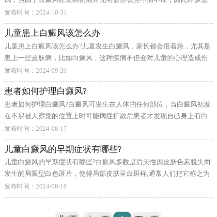
者往往容易忽略了白癜风而错过治疗佳期。那么就来盘点一下白癜风
予充分的关爱和支持，帮助孩子建立自信，必要时寻求专业心理干
发布时间：2024-10-31
一般常见的症状有哪些?
儿童患上白癜风该怎么办
儿童患上白癜风该怎么办?儿童发生白癜风，家长都会很着急，尤其是
患上一些皮肤病，比如白癜风，这种疾病不但会对儿童的心理造成伤
害，还会伤害儿童的身体健康。那么儿童患上白癜风该怎么办?
发布时间：2024-09-26
患者如何护理白癜风?
患者如何护理白癜风?白癜风可发生在人体的任何部位，当白癜风初发
在不易被人察觉的位置上时可能病症扩散后患者才发现自己身上有白
斑，患者一定要及时治疗，且做好护理工作对病情的恢复都有好处。
发布时间：2024-08-17
那么，患者如何护理白癜风?
儿童白癜风的早期症状有哪些?
儿童白癜风的早期症状有哪些?白癜风多数是后天性因皮肤色素脱失而
发生的局限型白色斑片，使得局部皮肤呈白斑样,通常人们把它称之为
色素脱失皮肤病，白癜风可发生于任何人群，所以不仅成年人有,而且
发布时间：2024-08-16
很多儿童也会患上白癜风。那么，儿童白癜风的早期症状有哪些?