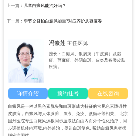
上一篇：
儿童白癜风能治好吗？
下一篇：
季节交替怕白癜风加重?对症养护从容度春
冯素莲
主任医师
擅长：白癜风、银屑病（牛皮癣）​及​湿
疹、荨麻疹、外阴白斑、皮炎及各类皮肤
疾病。
详情介绍
预约挂号
在线咨询
白癜风是一种以黑色素脱失和白斑形成为特征的常见色素障碍性
皮肤病，白癜风与人体脏腑、血液、免疫、微循环等相关。 北京
国丹医院专注白癜风源根同步血液祛白由内而外个性化治疗，同
步调整机体内环境,内外兼治，促进白斑复色, 帮助白癜风患者摆
脱疾病困扰。