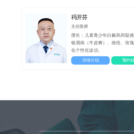
祃开芬
主任医师
擅长：儿童青少年白癜风和疑
银屑病（牛皮癣）、痤疮、玫
化个性化诊治。
详情介绍
预约