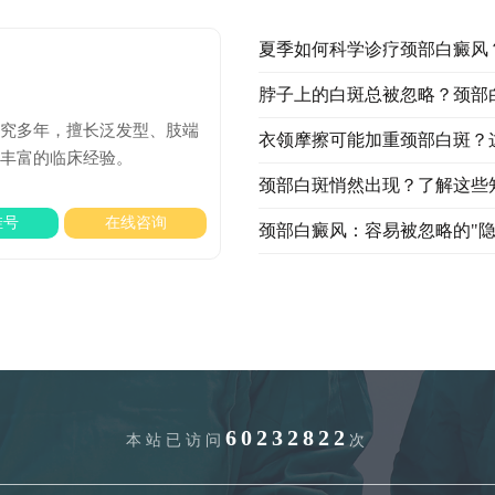
夏季如何科学诊疗颈部白癜风
脖子上的白斑总被忽略？颈部
研究多年，擅长泛发型、肢端
衣领摩擦可能加重颈部白斑？
有丰富的临床经验。
颈部白斑悄然出现？了解这些
挂号
在线咨询
颈部白癜风：容易被忽略的"隐
60232822
本站已访问
次