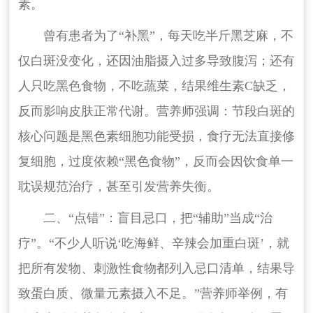
素。
曾有患者为了“补黑”，每天吃半斤黑芝麻，不
仅白斑没变化，还因油脂摄入过多导致腹泻；还有
人只吃黑色食物，不吃蔬菜，结果维生素C缺乏，
反而影响皮肤正常代谢。营养师强调：节段白斑的
核心问题是黑色素细胞功能受损，食疗无法直接修
复细胞，过度依赖“黑色食物”，反而会因饮食单一
耽误规范治疗，甚至引发营养失衡。
二、“点错”：盲目忌口，把“辅助”当成“治
疗”。“不少人听说‘吃海鲜、辛辣会加重白斑’，就
把所有发物、刺激性食物都列入忌口清单，结果导
致蛋白质、微量元素摄入不足。”营养师举例，有