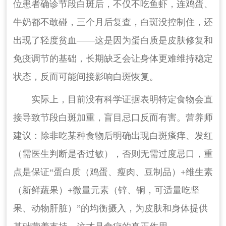
位患者确诊节段白斑后，不仅不吃鱼虾，连鸡蛋、
牛奶都不敢碰，三个月后复查，白斑没控制住，还
出现了轻度贫血——这是因为蛋白质是皮肤修复和
免疫调节的基础，长期缺乏会让身体更难维持稳定
状态，反而可能间接影响白斑恢复。
实际上，目前没有科学证据表明特定食物会直
接导致节段白斑加重，盲目忌口反而有害。营养师
建议：除非吃某种食物后明确出现白斑瘙痒、发红
（需医生判断是否过敏），否则无需过度忌口，重
点是保证“蛋白质（鸡蛋、瘦肉、豆制品）+维生素
（新鲜蔬果）+微量元素（锌、铜，可适量吃坚
果、动物肝脏）”的均衡摄入，为皮肤和身体提供