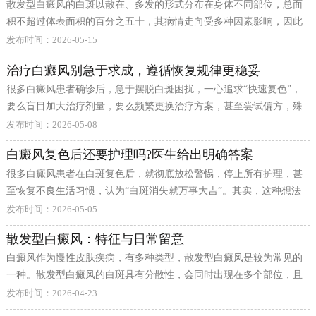
散发型白癜风的白斑以散在、多发的形式分布在身体不同部位，总面
积不超过体表面积的百分之五十，其病情走向受多种因素影响，因此
饮食和日常护理尤为关键。下面由北京国丹医院的医生为大家详细介
发布时间：2026-05-15
绍一下：
治疗白癜风别急于求成，遵循恢复规律更稳妥
很多白癜风患者确诊后，急于摆脱白斑困扰，一心追求“快速复色”，
要么盲目加大治疗剂量，要么频繁更换治疗方案，甚至尝试偏方，殊
不知，这种急于求成的心态，反而会适得其反，影响治疗效果，甚至
发布时间：2026-05-08
加重病情。 白癜风的恢复有其自身规律，黑素细胞的修复、黑色素的
白癜风复色后还要护理吗?医生给出明确答案
合成，都需要一定时间，无法一蹴而就。不同分期、病程的白斑，恢
很多白癜风患者在白斑复色后，就彻底放松警惕，停止所有护理，甚
复速度也存在差异，初期、稳定期白斑恢复相对较快，而进展期、顽
至恢复不良生活习惯，认为“白斑消失就万事大吉”。其实，这种想法
固型白斑，恢复周期则会明显延长。 急于求成的危害不容忽视。盲目
是错误的，关于“复色后还要护理吗”，医生给出了明确答案：复色后
加大治疗剂量，可能刺激皮肤，诱发同形反应;频繁更换治疗方案，会
发布时间：2026-05-05
不仅要护理，还要坚持长期护理，才能避免复发。 白斑复色，并不代
打乱治疗节奏，导致病情反复;轻信偏方，可能损伤皮肤和身体，增加
散发型白癜风：特征与日常留意
表黑素细胞功能已经完全恢复，也不意味着病情彻底稳定。复色后的
后续治疗难度。 治疗白癜风，更需要保持耐心，遵循恢复规律。在专
白癜风作为慢性皮肤疾病，有多种类型，散发型白癜风是较为常见的
皮肤，黑素细胞活性依旧偏弱，皮肤屏障也未完全修复，此时若停止
业指导下，制定科学的治疗方案，循序渐进推进治疗，定期复查，根
一种。散发型白癜风的白斑具有分散性，会同时出现在多个部位，且
护理，很容易受外界刺激，导致黑素细胞再次受损，诱发白斑复发，
据病情变化及时调整方案。同时，做好日常养护，配合治疗，才能更
白斑总面积一般不超过体表面积的50%。下面由北京国丹医院的医生
让之前的调理成果付诸东流。 复色后的护理，重点是巩固效果、预防
稳妥地实现复色，避免因急于求成而走弯路。如有更多
发布时间：2026-04-23
为大家详细介绍一下：
复发。日常依旧要做好防晒，避免暴晒;坚持温和保湿，修复皮肤屏障;