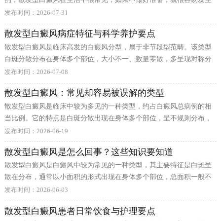
扩散，治疗难度更大，那么，散发型白癜风该怎么科学护理？下面由
这往往和近期的生活状态密切相关。长期熬夜、精神压力过大、饮食
发布时间：2026-07-31
北京国丹医院的医生为大家详细介绍一下：
不规律或是遭受外伤，都可能成为诱发或加重病情的导火索。当身体
散发型白癜风病症特征与科学养护要点
处于免疫紊乱状态时，黑素细胞就会加速受损，导致原本稳定的白斑
散发型白癜风是临床高发的白癜风分型，属于非节段型范畴。该类型
开始扩散，形成新的皮损。 面对四处蔓延的白斑，科学应对是关键。
白斑分散分布在身体多个部位，大小不一、数量零散，多呈现对称分
首先要保持平稳的心态，焦虑和恐慌反而会加重免疫负担。其次，务
布状态，白斑面积普遍偏小，但分布范围较广，病情易受内外因素影
必及时前往正规机构就诊，在医生的指导下进行
发布时间：2026-07-08
响出现波动，活跃度相对更高。下面由北京国丹医院的医生为大家详
散发型白癜风：常见却容易被误解的类型
细介绍一下：
散发型白癜风是临床中较为多见的一种类型，约占白癜风总病例的相
当比例。它的特点是白斑分散出现在身体多个部位，呈不规则分布，
既不沿神经节段排列，也不局限于某一区域。下面由北京国丹医院的
发布时间：2026-06-19
医生为大家详细介绍一下：
散发型白癜风是怎么回事？这些知识要知道
散发型白癜风是白癜风中较为常见的一种类型，其主要特征是白斑呈
散在分布，通常以小面积的形式出现在身体多个部位，总面积一般不
超过体表的50%。下面由北京国丹医院的医生为大家详细介绍一下：
发布时间：2026-06-03
散发型白癜风患者日常饮食与护理要点