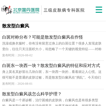
散发型白癜风
白斑对称分布？可能是散发型白癜风在作怪
洗澡或换衣服时，你有没有留意过身上的白斑位置？很多人发现皮肤
变白，往往只关注面积大小，却忽略了一个关键的视觉特征——对称
性。如果你发现身体左右两侧，比如左手背和
发布时间：2026-08-02
白斑东一块西一块？散发型白癜风的特征和应对方式
身上莫名其妙冒出几块白斑，东一块西一块的，看着就让人心慌。这
很可能不是普通的皮肤过敏，而是散发型白癜风在“捣乱”。今天咱们
就来聊聊这个让人头疼的“白斑刺客”到底是怎么回事。 散发型白癜风
发布时间：2026-08-01
的典型特征就是“散”。白斑通常对称分布在身体的多个部位，比如面
散发型白癜风该怎么科学护理？
部、四肢、躯干等，总面积一般不超过体表面积的50%。虽然不像泛
白癜风是一个易诊断，治疗困难的皮肤病，白癜风也是有很多类型
发型那样布满全身，但这种多处的分布，往往意味着体内的免疫系统
的，散发型白癜风在生活中很常见，如果不做好准备，就很容易发生
正在多处发生“误伤”，需要引起重视。 为什么白斑会四处“游击”呢？