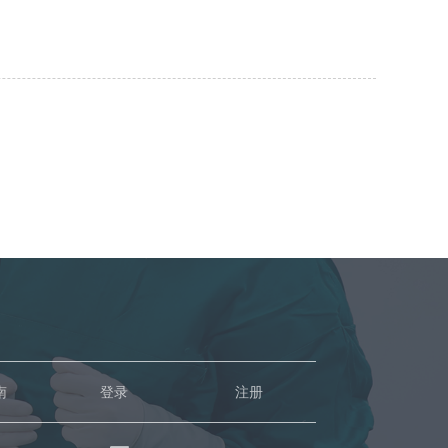
南
登录
注册