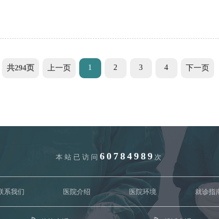
1
2
3
4
共294页
上一页
下一页
60784989
本站已访问
次
联系我们
医院介绍
医院环境
就诊指