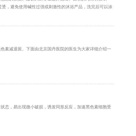
过烫，避免使用碱性过强或刺激性的沐浴产品，洗完后可以涂
反应。 皮肤的状态往往也是身体内部环境的直观反映。腰部
现色素减退斑。下面由北京国丹医院的医生为大家详细介绍一
激状态，易出现微小破损，诱发同形反应，加速黑色素细胞受