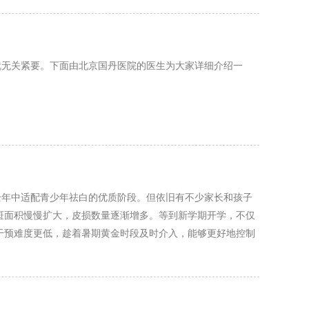
就无关紧要。下面由北京国丹医院的医生为大家详细介绍一
全年中适配青少年祛白的优质阶段。但依旧有不少家长和孩子
斑面积慢慢扩大，皮损数量逐渐增多。等到新学期开学，不仅
干预难度更低，趁着暑期黄金时段及时介入，能够更好地控制
拖延错失良机。趁着暑期窗口期及时开展科学诊疗，早干预、