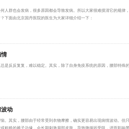
任何人群也会发病，很多原因都会导致发病。所以大家很难摸清它的规律
疗？下面由北京国丹医院的医生为大家详细介绍一下：
病情
斑总是反反复复，难以稳定。其实，除了自身免疫系统的原因，腰部特殊
情波动
恼。其实，腰部由于经常受到衣物摩擦，确实更容易出现病情波动。但只
带或粗糙的裤子边缘，会长期刺激局部皮肤，导致微循环受阻，进而影响