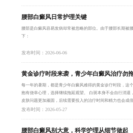
腰部白癜风日常护理关键
腰部是白癜风容易发病却常被忽略的部位。由于腰部长期被
下：
发布时间：2026-06-06
黄金诊疗时段来袭，青少年白癜风治疗勿
每一年的暑期，都是青少年白癜风难得的黄金诊疗时段，这
抱有侥幸心理，选择继续拖延观望。 白斑本身不会自行消退
皮肤问题更加顽固，后续需要投入的治疗时间和精力也会成倍
皮损发展。拖延只会让皮肤问题变得更加顽固，增加后续调理
发布时间：2026-05-27
早管控，避免白斑持续发展，减少皮肤问题给孩子带来的长
腰部白癜风别大意，科学护理从细节做起