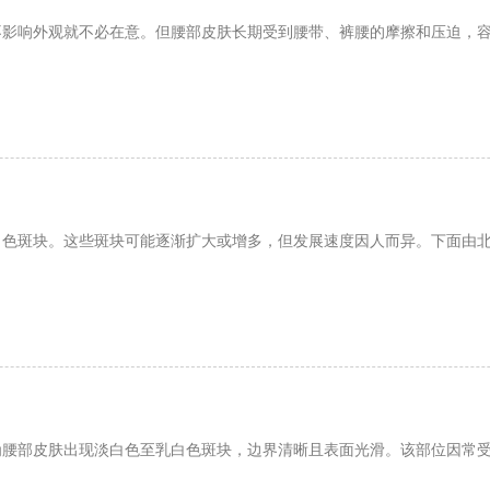
不影响外观就不必在意。但腰部皮肤长期受到腰带、裤腰的摩擦和压迫，
白色斑块。这些斑块可能逐渐扩大或增多，但发展速度因人而异。下面由
为腰部皮肤出现淡白色至乳白色斑块，边界清晰且表面光滑。该部位因常