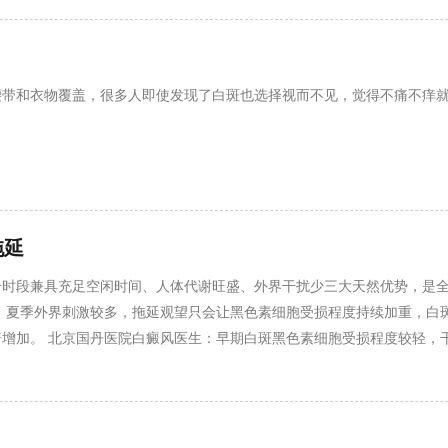
腰带和衣物覆盖，很多人即使发现了白斑也选择视而不见，觉得不痛不痒
拖延
个时段兼具充足空闲时间、人体代谢旺盛、外界干扰少三大天然优势，是
，夏季外界刺激较多，拖延观望只会让黑色素细胞受损程度持续加重，白
增加。 北京国丹医院白癜风医生：早期白斑黑色素细胞受损程度较轻，
难度。 北京国丹医院白癜风医生：黄金诊疗窗口有效期有限，切勿盲目
期困扰。如有更多白癜风相关问题可点击在线咨