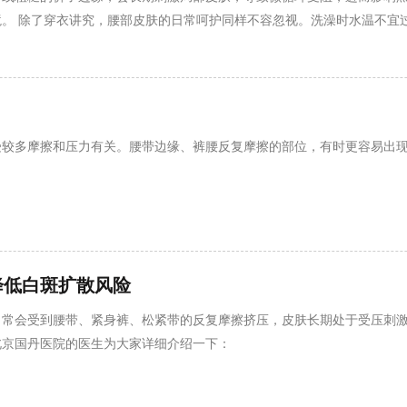
。 除了穿衣讲究，腰部皮肤的日常呵护同样不容忽视。洗澡时水温不宜
，但在夏季户外游玩或游泳时，仍需注意防晒，防止紫外线暴晒引发同形
精神紧绷会导致免疫力下降，给白斑可乘之机。保
受较多摩擦和压力有关。腰带边缘、裤腰反复摩擦的部位，有时更容易出
降低白斑扩散风险
日常会受到腰带、紧身裤、松紧带的反复摩擦挤压，皮肤长期处于受压刺
北京国丹医院的医生为大家详细介绍一下：