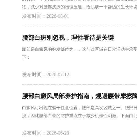
物，减少对腰部皮肤的物理压迫，给肌肤一个舒适的生长环境
抹温和的保湿霜来修护屏障。此外，虽然腰部平时被衣物遮挡
发布时间：2026-08-01
白斑的平稳，离不开规律的作息和良好的心态。长期熬夜、
腰部白斑别忽视，理性看待是关键
腰部是白癜风的好发部位之一，这与该区域在日常活动中承
下：
发布时间：2026-07-12
腰部白癜风局部养护指南，规避腰带摩擦
白癜风可出现在躯干任意位置，腰部是高发区域之一。腰部
损，因此腰部白斑的防护重点在于减少机械性刺激。下面由
发布时间：2026-06-26