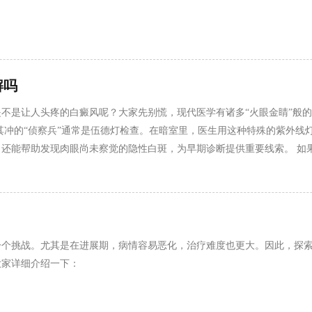
解吗
不是让人头疼的白癜风呢？大家先别慌，现代医学有诸多“火眼金睛”般
其冲的“侦察兵”通常是伍德灯检查。在暗室里，医生用这种特殊的紫外线
还能帮助发现肉眼尚未察觉的隐性白斑，为早期诊断提供重要线索。 如
细胞的存活数量和形态变化。这就好比给皮肤做了一个深度的“透视”，
规流程中必不可少的环节。因为白癜
一个挑战。尤其是在进展期，病情容易恶化，治疗难度也更大。因此，探
大家详细介绍一下：