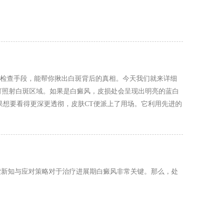
的检查手段，能帮你揪出白斑背后的真相。今天我们就来详细
灯照射白斑区域。如果是白癜风，皮损处会呈现出明亮的蓝白
果想要看得更深更透彻，皮肤CT便派上了用场。它利用先进的
不仅能精准定性，还能为判断病情正处于进展期还是稳定期提
索新知与应对策略对于治疗进展期白癜风非常关键。那么，处