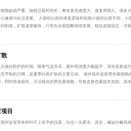
素细胞缺损严重、病程迁延时间长，整体复色难度大、康复周期久。很多
心健康与生活质量。 大面积白斑的康复逻辑和初期小面积白斑不同，小
到刺激，扩散速度极快，只有先全面阻断病情发展、稳住皮损状态，才能
损，诱发整体扩散，加重病情。大面积白斑调理讲究循序渐进、稳中求进
院白癜风医生表示，大面积白癜风并非不治之症，
扩散
重点做好防护的时期。随着气温升高，紫外线强度大幅提升，强光直射成
无节制的日晒，是夏季白斑扩散的主要元凶。 紫外线对皮肤黑色素细胞
构，同时快速损伤、灭活残存的黑色素细胞，导致皮肤色素脱失加剧。原
夏季高温闷热，人体出汗量大幅增加，汗液长期浸润白斑部位，会造成皮
增多，多重诱因叠加，让白斑始终处于高波动、高
查项目
，面对诊室里各种叫不上名字的仪器，往往一头雾水。其实，确诊白癜风