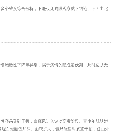
从多个维度综合分析，不能仅凭肉眼观察就下结论。下面由北
素细胞活性下降等异常，属于病情的隐性蛰伏期，此时皮肤无
活性容易受到干扰，白癜风进入波动高发阶段。青少年肌肤娇
发现白斑颜色加深、面积扩大，也只能暂时搁置干预，任由外