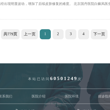
经出现明显波动，增加了后续皮肤修复的难度。 北京国丹医院白癜风医
态。夏季人体血液循环加快，皮肤吸收能力有所提升，此时开展干预，能
夏季高发风险，避免白斑持续发展影响外观与身心
1
2
3
4
共779页
上一页
下一页
60501249
本站已访问
次
联系我们
医院介绍
医院环境
就诊指