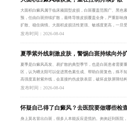
大面积白癜风属于临床顽固型皮损，白斑覆盖范围广、黑色
预，任由白斑持续扩散，最终导致皮损覆盖全身，严重影响身
扩散、稳住病情。大面积皮损活性更强、敏感度更高，一旦受
强度治疗手段，不仅无法快速复色，还会刺激大面积敏感皮
发布时间：2026-08-04
绝白斑继续扩大、新发，再逐步推进局部复色。 北京国丹医
夏季紫外线刺激皮肤，警惕白斑持续向外
夏季是白癜风高发、易扩散的典型季节，也是白斑患者需要
区，认为晒太阳可以促进黑色素生成、帮助白斑复色，殊不知
高强度直射紫外线，会直接灼伤皮肤表层，破坏皮肤屏障结
可能受刺激长出新发小白点，让病情持续加重。 除此之外，
发布时间：2026-08-04
肤耐受度。加上夏季作息紊乱、饮食偏辛辣生冷、户外活动
怀疑自己得了白癜风？去医院要做哪些检
身上莫名冒出白斑，很多人本能反应是慌的。匆匆赶到医院