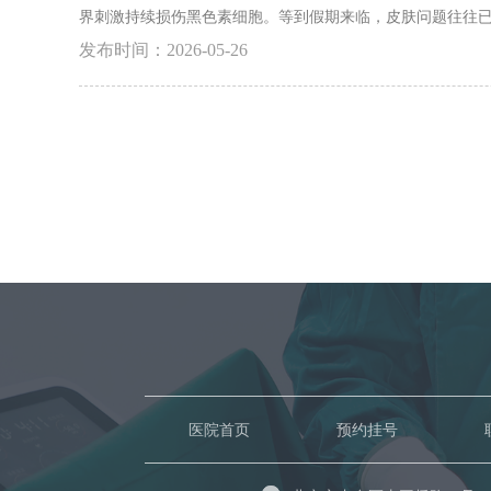
界刺激持续损伤黑色素细胞。等到假期来临，皮肤问题往往已
预，能够有效阻断外界刺激带来的负面影响，稳住现有皮损状
发布时间：2026-05-26
勿忽视夏季白斑的波动信号，抓住暑期空档及时干预，规避
医院首页
预约挂号