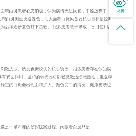
大面积白斑患者心态消极，认为病情无法恢复，干脆放弃干
微博
面积白斑侧重快速复色，而大面积白癜风首要核心目标是控制
为后续逐步复色打下基础。 很多患者急于求成，盲目使用高
，先通过内外结合的方式调节免疫、规避诱因、稳固皮损，杜
为刺激皮肤、诱发色素脱失的核心诱因。很多患者存在认知误
具有双面作用，温和的弱光照可以轻微激活细胞活性，但夏季
本稳定的白斑会出现面积扩大、颜色变白的情况，健康皮肤也
肤潮湿敏感，容易引发泛红、瘙痒等应激反应，进一步降低皮
就像是一场严谨的侦探破案过程。肉眼看白斑只是