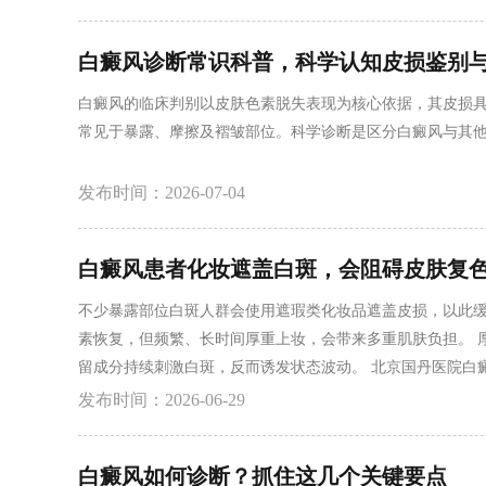
白癜风诊断常识科普，科学认知皮损鉴别
白癜风的临床判别以皮肤色素脱失表现为核心依据，其皮损
常见于暴露、摩擦及褶皱部位。科学诊断是区分白癜风与其
发布时间：2026-07-04
白癜风患者化妆遮盖白斑，会阻碍皮肤复色
不少暴露部位白斑人群会使用遮瑕类化妆品遮盖皮损，以此
素恢复，但频繁、长时间厚重上妆，会带来多重肌肤负担。 
留成分持续刺激白斑，反而诱发状态波动。 北京国丹医院白
肤。 适度遮盖可舒缓心理，但不能过度依赖。北京国丹医院
发布时间：2026-06-29
更多白癜风相关问题可点击在线咨询，北京国丹医院刘云涛
白癜风如何诊断？抓住这几个关键要点