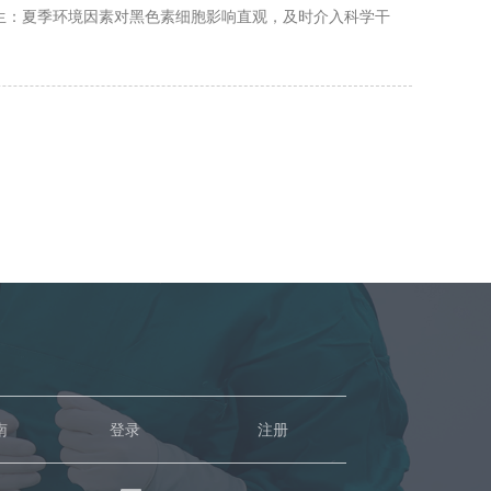
生：夏季环境因素对黑色素细胞影响直观，及时介入科学干
够更好地适配人体生理节律。 北京国丹医院白癜风医生：切
南
登录
注册