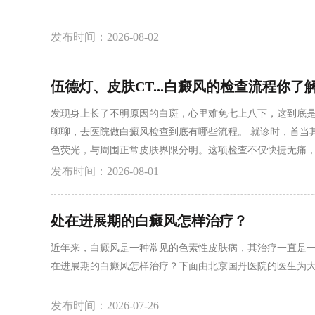
发布时间：2026-08-02
伍德灯、皮肤CT...白癜风的检查流程你了
发现身上长了不明原因的白斑，心里难免七上八下，这到底是
聊聊，去医院做白癜风检查到底有哪些流程。 就诊时，首当
色荧光，与周围正常皮肤界限分明。这项检查不仅快捷无痛，
三维断层成像技术，能够实时、动态地观察皮肤基底层黑色素
发布时间：2026-08-01
供直观的科学依据。 除了用仪器“看”皮肤，抽血化验也是常
处在进展期的白癜风怎样治疗？
近年来，白癜风是一种常见的色素性皮肤病，其治疗一直是
在进展期的白癜风怎样治疗？下面由北京国丹医院的医生为
发布时间：2026-07-26