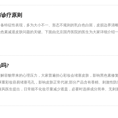
与诊疗原则
具备特征性表现，多为大小不一、形态不规则的乳白色白斑，皮损边界清
他色素减退皮肤问题的关键。下面由北京国丹医院的医生为大家详细介绍
吗?
缓解容貌带来的心理压力，大家普遍担心彩妆会堵塞皮肤，影响黑色素修
厚重彩妆容易堵塞毛孔，影响皮肤正常代谢;部分产品含有香精、刺激性防
癜风医生提出，日常能不化妆尽量减少遮盖，必要时选择成分简单、无刺
白癜风医生提醒，护肤优先选择保湿修护类产品，减少彩妆停留时长，降
医生将为您进一步解答。