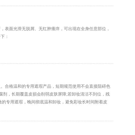
晰，表面光滑无脱屑、无红肿瘙痒，可出现在全身任意部位，
一下：
复。合格温和的专用遮瑕产品，短期规范使用不会直接阻碍色
腐剂，长期覆盖皮损会削弱皮肤屏障;若卸妆清洁不到位，残
激的专用遮瑕，晚间彻底温和卸妆，避免彩妆长时间附着皮
低外界成分对皮损的持续影响，不给皮肤修复增添阻碍。如有