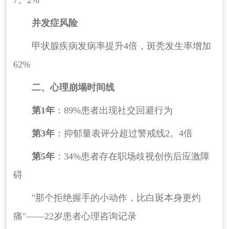
7。2%
并发症风险
甲状腺疾病发病率提升4倍，斑秃发生率增加
62%
二、心理崩塌时间线
第1年
：89%患者出现社交回避行为
第3年
：抑郁量表评分超过警戒线2。4倍
第5年
：34%患者存在职场歧视创伤后应激障
碍
"那个拒绝握手的小动作，比白斑本身更灼
痛"——22岁患者心理咨询记录