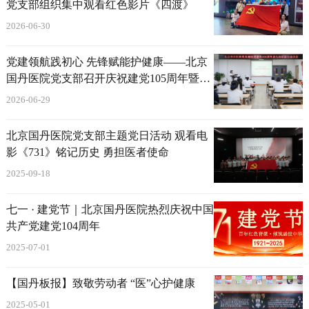
党支部组织集中观看红色影片《四渡》
2026-06-30
党建领航践初心 先锋赋能护健康——北京
国丹医院党支部召开庆祝建党105周年暨先
锋赋能行动大会
2026-06-29
北京国丹医院党支部主题党日活动 观看电
影《731》铭记历史 勇担医者使命
2025-09-18
七一 · 建党节｜北京国丹医院热烈庆祝中国
共产党建党104周年
2025-07-01
【国丹板报】致敬劳动者 “医”心护健康
2025-05-01