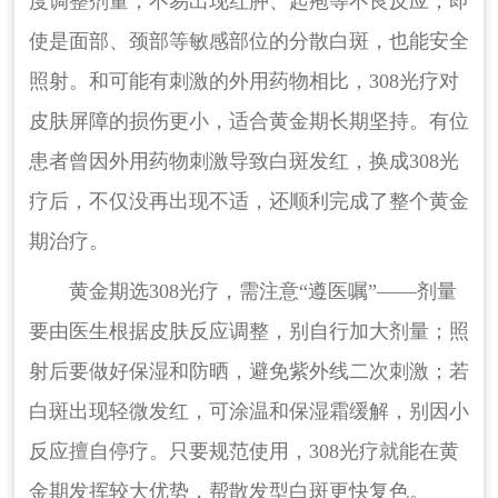
度调整剂量，不易出现红肿、起疱等不良反应；即
使是面部、颈部等敏感部位的分散白斑，也能安全
照射。和可能有刺激的外用药物相比，308光疗对
皮肤屏障的损伤更小，适合黄金期长期坚持。有位
患者曾因外用药物刺激导致白斑发红，换成308光
疗后，不仅没再出现不适，还顺利完成了整个黄金
期治疗。
黄金期选308光疗，需注意“遵医嘱”——剂量
要由医生根据皮肤反应调整，别自行加大剂量；照
射后要做好保湿和防晒，避免紫外线二次刺激；若
白斑出现轻微发红，可涂温和保湿霜缓解，别因小
反应擅自停疗。只要规范使用，308光疗就能在黄
金期发挥较大优势，帮散发型白斑更快复色。