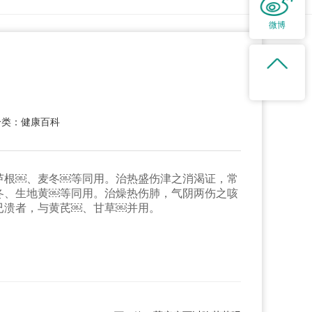
微博
分类：健康百科
芦根￼、麦冬￼等同用。治热盛伤津之消渴证，常
冬、生地黄￼等同用。治燥热伤肺，气阴两伤之咳
已溃者，与黄芪￼、甘草￼并用。