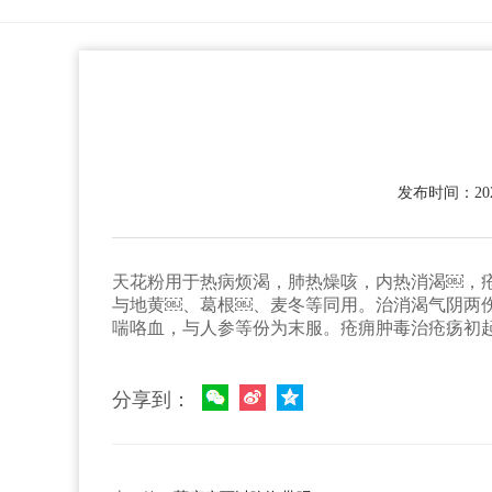
发布时间：2022
天花粉用于热病烦渴，肺热燥咳，内热消渴￼，
与地黄￼、葛根￼、麦冬等同用。治消渴气阴两
喘咯血，与人参等份为末服。疮痈肿毒治疮疡初
分享到：