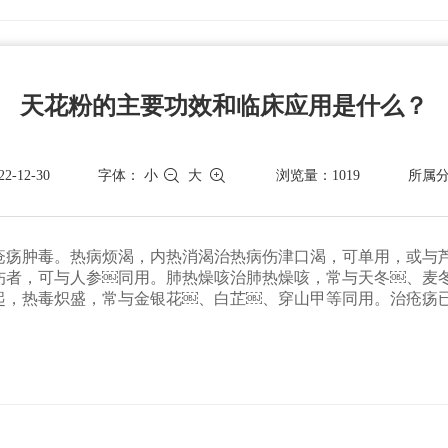
天花粉的主要功效和临床应用是什么？
-12-30
字体：
小
大
浏览量：1019
所属
疮疡肿毒。热病烦渴，内热消渴治热病伤津口渴，可单用，或与
伤者，可与人参￼同用。肺热燥咳治肺热燥咳，常与天冬￼、麦
起，热毒炽盛，常与金银花￼、白芷￼、穿山甲等同用。治疮疡