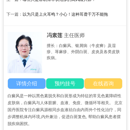
下一篇：
以为只是上火耳鸣？小心！这种耳聋千万不能拖
冯素莲
主任医师
擅长：白癜风、银屑病（牛皮癣）​及​湿
疹、荨麻疹、外阴白斑、皮炎及各类皮肤
疾病。
详情介绍
预约挂号
在线咨询
白癜风是一种以黑色素脱失和白斑形成为特征的常见色素障碍性
皮肤病，白癜风与人体脏腑、血液、免疫、微循环等相关。 北京
国丹医院专注白癜风源根同步血液祛白由内而外个性化治疗，同
步调整机体内环境,内外兼治，促进白斑复色, 帮助白癜风患者摆
脱疾病困扰。