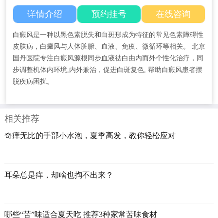
详情介绍
预约挂号
在线咨询
白癜风是一种以黑色素脱失和白斑形成为特征的常见色素障碍性
皮肤病，白癜风与人体脏腑、血液、免疫、微循环等相关。 北京
国丹医院专注白癜风源根同步血液祛白由内而外个性化治疗，同
步调整机体内环境,内外兼治，促进白斑复色, 帮助白癜风患者摆
脱疾病困扰。
相关推荐
奇痒无比的手部小水泡，夏季高发，教你轻松应对
耳朵总是痒，却啥也掏不出来？
哪些“苦”味适合夏天吃 推荐3种家常苦味食材