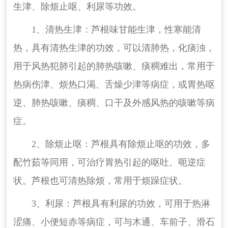
生津、除烦止呕、利尿等功效。
1、清热生津：芦根味甘能生津，性寒能清
热，具有清热生津的功效，可以清肺热，化痰浊，
用于风热犯肺引起的肺热咳嗽、痰稠难出，常用于
热病伤津、烦热口渴、舌燥少津等病症，或胃热呕
逆、肺热咳嗽、痰稠、口干及外感风热的咳嗽等病
症。
2、除烦止呕：芦根具有除烦止呕的功效，多
配竹茹等同用，可治疗胃热引起的呕吐、呃逆症
状。芦根也可清热除烦，常用于烦躁症状。
3、利尿：芦根具有利尿的功效，可用于热淋
涩痛、小便短赤等病症，可与木通、车前子、滑石