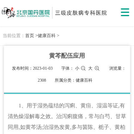
当前位置：
首页 >
健康百科 >
黄芩配伍应用
发布时间：2023-01-03
字体：
小
大
浏览量：
2308
所属分类：健康百科
1、用于湿热蕴结的泻痢、黄疸、湿温等证,有
清热燥湿解毒之效。治泻痢腹痛，常与白芍、甘草
同用,如黄芩汤;治湿热发黄,多与茵陈、栀子、黄柏