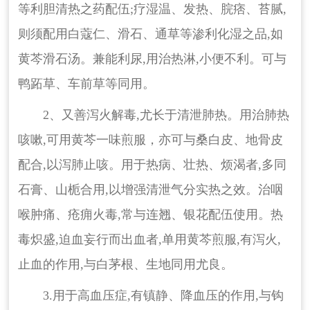
等利胆清热之药配伍;疗湿温、发热、脘痞、苔腻,
则须配用白蔻仁、滑石、通草等渗利化湿之品,如
黄芩滑石汤。兼能利尿,用治热淋,小便不利。可与
鸭跖草、车前草等同用。
2、又善泻火解毒,尤长于清泄肺热。用治肺热
咳嗽,可用黄芩一味煎服，亦可与桑白皮、地骨皮
配合,以泻肺止咳。用于热病、壮热、烦渴者,多同
石膏、山栀合用,以增强清泄气分实热之效。治咽
喉肿痛、疮痈火毒,常与连翘、银花配伍使用。热
毒炽盛,迫血妄行而出血者,单用黄芩煎服,有泻火,
止血的作用,与白茅根、生地同用尤良。
3.用于高血压症,有镇静、降血压的作用,与钩